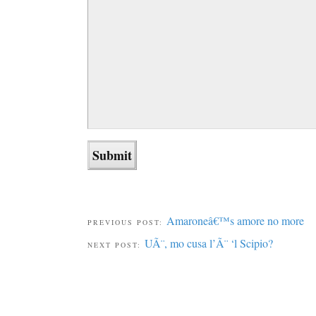
Amaroneâ€™s amore no more
PREVIOUS POST:
UÃ¨, mo cusa l’Ã¨ ‘l Scipio?
NEXT POST: