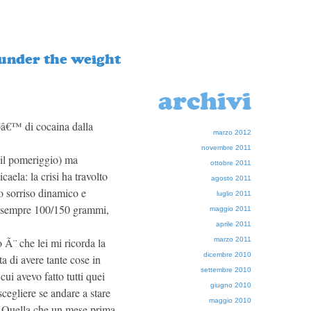
(under the weight
archivi
oâ€™ di cocaina dalla
marzo 2012
novembre 2011
 il pomeriggio) ma
ottobre 2011
ela: la crisi ha travolto
agosto 2011
o sorriso dinamico e
luglio 2011
o sempre 100/150 grammi,
maggio 2011
aprile 2011
marzo 2011
 Ã¨ che lei mi ricorda la
dicembre 2010
a di avere tante cose in
settembre 2010
ui avevo fatto tutti quei
giugno 2010
cegliere se andare a stare
maggio 2010
a. Quella che un mese prima