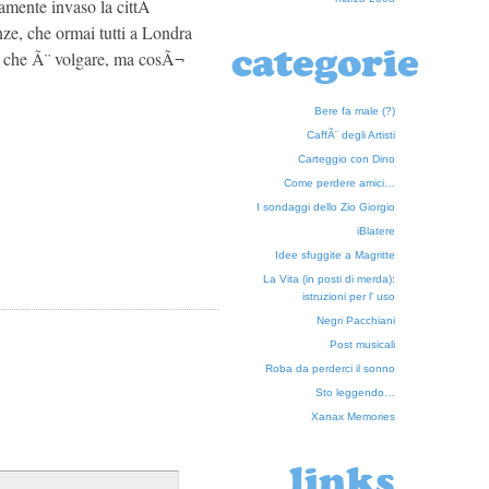
tamente invaso la cittÃ
e, che ormai tutti a Londra
categorie
e che Ã¨ volgare, ma cosÃ¬
Bere fa male (?)
CaffÃ¨ degli Artisti
Carteggio con Dino
Come perdere amici…
I sondaggi dello Zio Giorgio
iBlatere
Idee sfuggite a Magritte
La Vita (in posti di merda):
istruzioni per l' uso
Negri Pacchiani
Post musicali
Roba da perderci il sonno
Sto leggendo…
Xanax Memories
links