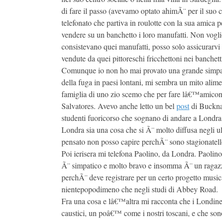
di fare il passo (avevamo optato ahimÃ¨ per il suo c
telefonato che partiva in roulotte con la sua amica 
vendere su un banchetto i loro manufatti. Non vogli
consistevano quei manufatti, posso solo assicurarvi 
vendute da quei pittoreschi fricchettoni nei banchet
Comunque io non ho mai provato una grande simpati
della fuga in paesi lontani, mi sembra un mito alime
famiglia di uno zio scemo che per fare lâ€™amicone 
Salvatores. Avevo anche letto un bel
post
di Buckna
studenti fuoricorso che sognano di andare a Londra.
Londra sia una cosa che si Ã¨ molto diffusa negli u
pensato non posso capire perchÃ¨ sono stagionatell
Poi ierisera mi telefona Paolino, da Londra. Paolin
Ã¨ simpatico e molto bravo e insomma Ã¨ un ragaz
perchÃ¨ deve registrare per un certo progetto musica
nientepopodimeno che negli studi di Abbey Road.
Fra una cosa e lâ€™altra mi racconta che i Londines
caustici, un poâ€™ come i nostri toscani, e che son