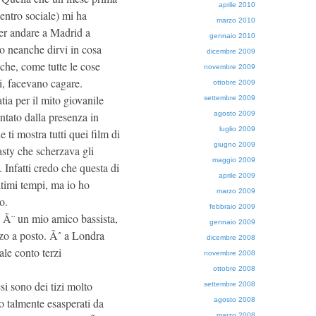
aprile 2010
entro sociale) mi ha
marzo 2010
per andare a Madrid a
gennaio 2010
o neanche dirvi in cosa
dicembre 2009
che, come tutte le cose
novembre 2009
ti, facevano cagare.
ottobre 2009
a per il mito giovanile
settembre 2009
agosto 2009
ntato dalla presenza in
luglio 2009
ti mostra tutti quei film di
giugno 2009
sty che scherzava gli
maggio 2009
 Infatti credo che questa di
aprile 2009
ltimi tempi, ma io ho
marzo 2009
o.
febbraio 2009
o Ã¨ un mio amico bassista,
gennaio 2009
zo a posto. Ãˆ a Londra
dicembre 2008
le conto terzi
novembre 2008
ottobre 2008
i sono dei tizi molto
settembre 2008
agosto 2008
o talmente esasperati da
marzo 2008