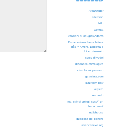
7yearwinter
artemisio
billo
carlotta
citazioni di Douglas Adams
Come scrivere bene lettere
dâ€™ Amore, Disdetta o
Licenziamento
corso di yodel
dizionario etimologico
e io che mi pensavo
gearslutz.com
jazz from Italy
keplero
leonardo
ma, stringi stringi, cos’Ã¨ un
buco nero?
nalishouse
qualcosa del genere
sciencenews.org