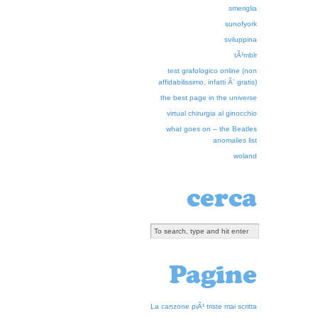
smeriglia
sunofyork
sviluppina
tÃ¹mblr
test grafologico online (non
affidabilissimo, infatti Ã¨ gratis)
the best page in the universe
virtual chirurgia al ginocchio
what goes on – the Beatles
anomalies list
woland
cerca
Pagine
La canzone piÃ¹ triste mai scritta