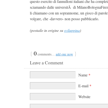
questo esercito di fannulloni italiani che ha comple
sciamando dalle universitÃ di MilanoBolognaFirenz
li chiamano con un soprannome, un gioco di parol
volgare, che -davvero- non posso pubblicarlo.
(postailo in origine su
sviluppina
)
{
0
}
comments…
add one now
Leave a Comment
Name
*
E-mail
*
Website