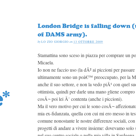
London Bridge is falling down 
of DAMS army).
by
LO ZIO GIORGIO
on
13 OTTOBRE 2009
Stamattina sono sceso in piazza per comprare un p
Micaela.
Io non ne faccio uso (la dÃ² ai piccioni per passare
ultimamente sono un poâ€™ preoccupato, per la Mica
anche il suo settore, e non la vedo piÃ¹ con quel su
ottimista, quindi per darle una mano gliene compr
cosÃ¬ poi lei Ã¨ contenta (anche i piccioni).
Ma il vero motivo per cui le sono cosÃ¬ affezionato
mia ex-fidanzata, quella con cui mi ero messo in test
comune nonostante le nostre differenze sociali, con c
progetti di andare a vivere insieme: dovevamo solo s
nel suo centro sociale o nella mia villa in Sardegn